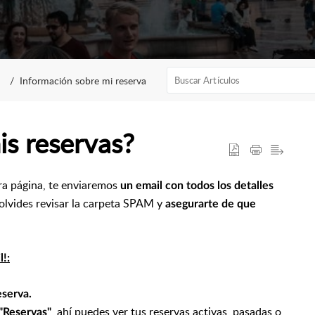
Información sobre mi reserva
s reservas?
ra página, te enviaremos
un email con todos los detalles
o olvides revisar la carpeta SPAM y
asegurarte de que
l!:
eserva.
, ahí puedes ver tus reservas activas, pasadas o
"Reservas"