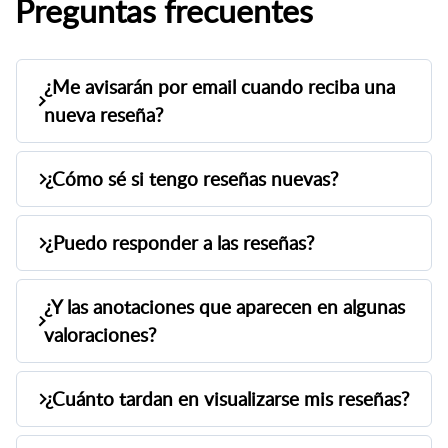
Preguntas frecuentes
¿Me avisarán por email cuando reciba una
nueva reseña?
No, para evitar saturarte con correos,
¿Cómo sé si tengo reseñas nuevas?
ya no enviamos notificaciones por
email.
Verás un punto en rojo sobre "reseñas",
¿Puedo responder a las reseñas?
parecido a las notificaciones de
mensajes, para que sepas cuándo hay
¡Claro! Desde esta sección puedes
¿Y las anotaciones que aparecen en algunas
reseñas sin leer.
responder rápidamente. Responder a
valoraciones?
los walkers genera mucha confianza y
puede ayudarte a conseguir más
Son comentarios que los walkers dejan
¿Cuánto tardan en visualizarse mis reseñas?
reservas.
al valorar aspectos como
profesionalidad o recorrido. Estas
Depende. Puede tardar hasta 48h. Si