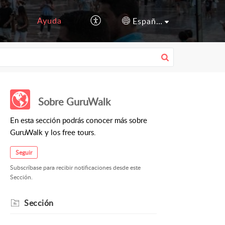
Ayuda
Español (España)
Sobre GuruWalk
En esta sección podrás conocer más sobre
GuruWalk y los free tours.
Seguir
Subscríbase para recibir notificaciones desde este
Sección.
Sección