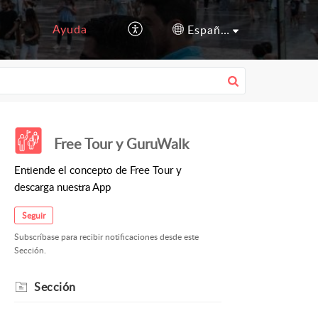
Ayuda
Español (España)
Free Tour y GuruWalk
Entiende el concepto de Free Tour y
descarga nuestra App
Seguir
Subscríbase para recibir notificaciones desde este
Sección.
Sección